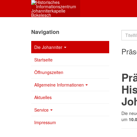
Navigation
Die Johanniter
Präs
Startseite
Öffnungszeiten
Prä
Allgemeine Informationen
Hi
Jo
Aktuelles
Service
Die neu
um
10.
Impressum